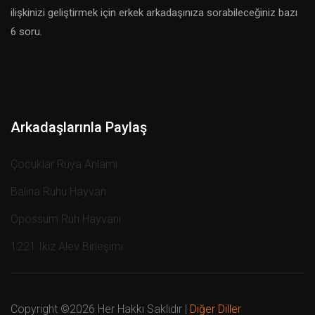
ilişkinizi geliştirmek için erkek arkadaşınıza sorabileceğiniz bazı
6 soru.
Arkadaşlarınla ​​Paylaş
Çocuklar Rüya Anlamı
Balina Ruhu Hayvan
Opossum Ruh Hayvanı
1221 Ikiz Alev Birleşimi
Copyright ©
2026 Her Hakkı Saklıdır |
Diğer Diller